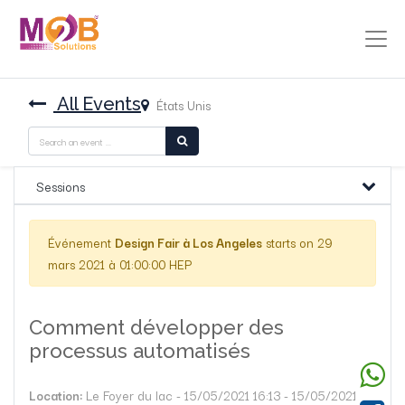
All Events
États Unis
Sessions
Événement
Design Fair à Los Angeles
starts on
29
mars 2021 à 01:00:00 HEP
Comment développer des
processus automatisés
Location:
Le Foyer du lac
-
15/05/2021 16:13
-
15/05/2021