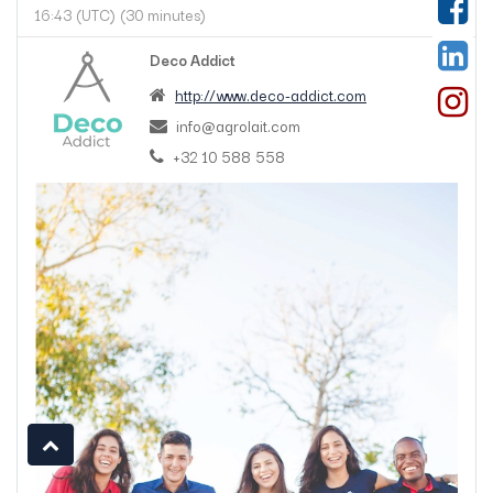
16:43
(
UTC
) (
30 minutes
)
Deco Addict
http://www.deco-addict.com
info@agrolait.com
+32 10 588 558