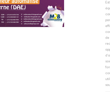
Est
éq
ca
par
eff
co
de 
rec
ap
d'a
soi
for
co
uti
sa