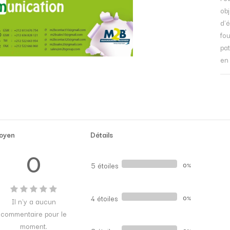
obj
d'é
fo
pat
en
oyen
Détails
0
5 étoiles
0%
4 étoiles
0%
Il n'y a aucun
commentaire pour le
moment.