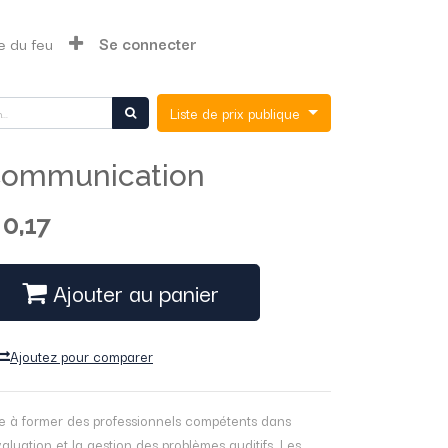
e du feu
Se connecter
Liste de prix publique
ommunication
$
0,17
Ajouter au panier
Ajoutez pour comparer
se à former des professionnels compétents dans
valuation et la gestion des problèmes auditifs. Les