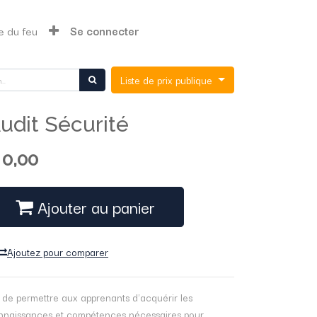
e du feu
Se connecter
Liste de prix publique
udit Sécurité
$
0,00
Ajouter au panier
Ajoutez pour comparer
 de permettre aux apprenants d'acquérir les
nnaissances et compétences nécessaires pour