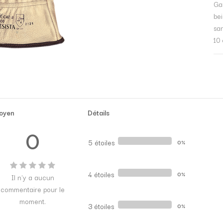
Ga
bei
sa
10 
oyen
Détails
0
5 étoiles
0%
4 étoiles
0%
Il n'y a aucun
commentaire pour le
moment.
3 étoiles
0%