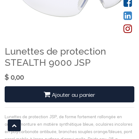
Lunettes de protection
STEALTH 9000 JSP
$
0,00
Ajouter au panier
Lunettes de protection JSP, de forme fortement rallongée en
arrière, monture en matière synthétique bleue, oculaires incolores
en polycarbonate antibuée, branches souples orange/bleues, pont
nasal mobile à large surface d’appui molle. Poids env. 25 g