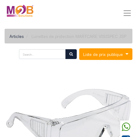
Articles
Lunettes de protection MARTCARE VISISPEC JSP
Liste de prix publique