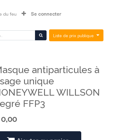
e du feu
Se connecter
Liste de prix publique
asque antiparticules à
sage unique
HONEYWELL WILLSON
egré FFP3
$
0,00