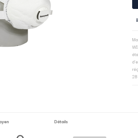
Ma
WI
éta
d’e
rég
28
oyen
Détails