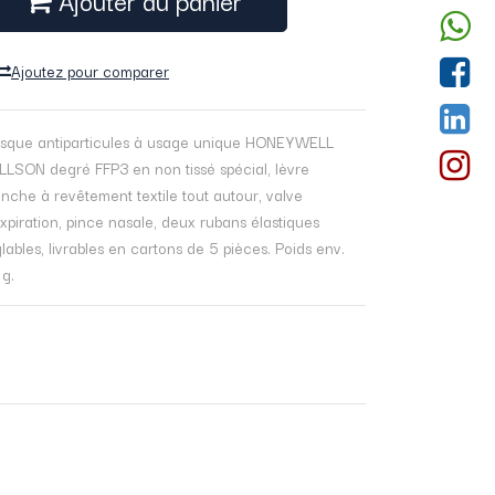
Ajouter au panier
Ajoutez pour comparer
sque antiparticules à usage unique HONEYWELL
LLSON degré FFP3 en non tissé spécial, lèvre
nche à revêtement textile tout autour, valve
xpiration, pince nasale, deux rubans élastiques
lables, livrables en cartons de 5 pièces. Poids env.
 g.