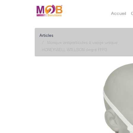
Accueil
Articles
Masque antiparticules à usage unique
HONEYWELL WILLSON degré FFP3