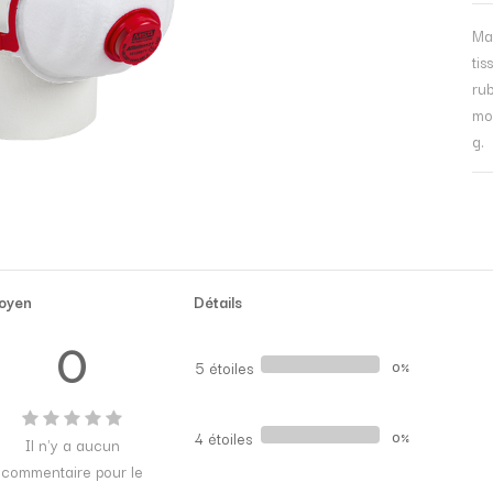
Ma
tis
rub
mou
g.
oyen
Détails
0
5 étoiles
0%
4 étoiles
0%
Il n'y a aucun
commentaire pour le