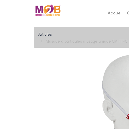
Accueil
Articles
Masque à particules à usage unique 3M FFP3