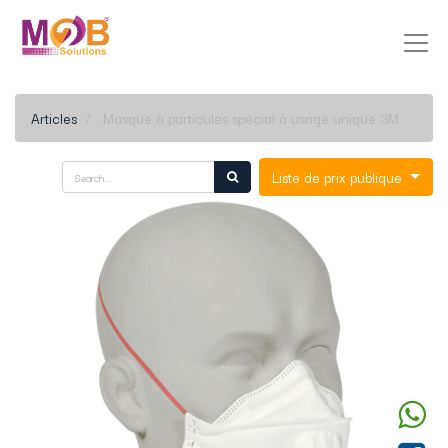
Articles
Masque à particules spécial à usage unique 3M
Liste de prix publique