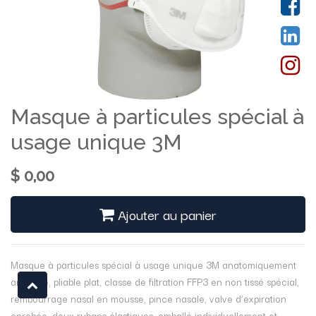
Masque à particules spécial à
usage unique 3M
$
0,00
Ajouter au panier
Masque à particules spécial à usage unique 3M anatomiquement
amélioré, pliable plat, classe de filtration FFP3 en non tissé spécial,
rembourrage nasal en mousse, pince nasale, valve d’expiration
enrobée, deux rubans élastiques, emballé individuellement et