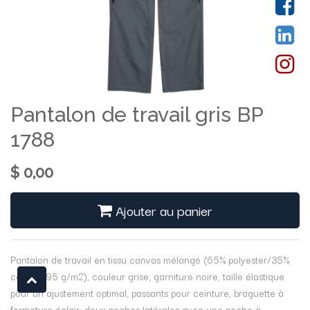
Pantalon de travail gris BP
1788
$
0,00
Ajouter au panier
Pantalon de travail en tissu canvas mélangé (65% polyester/35%
coton, 295 g/m2), couleur grise, garniture noire, taille élastique
pour un ajustement optimal, passants pour ceinture, braguette à
fermeture éclair, deux poches latérales avec une poche à