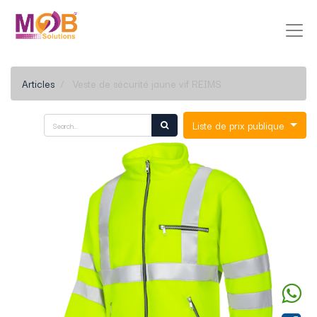
Articles
Veste de sécurité jaune vif REIMS
Liste de prix publique