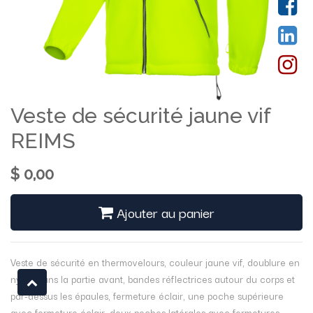
Veste de sécurité jaune vif
REIMS
$
0,00
Ajouter au panier
Veste de sécurité en thermovelours, couleur jaune vif, doublure en
nylon dans la partie avant, bandes réflectrices autour du corps et
par-dessus les épaules, fermeture éclair, une poche supérieure
avec fermeture éclair, deux poches latérales avec fermetures