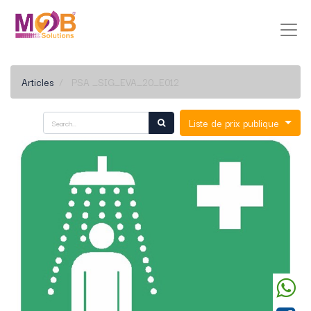
Articles
PSA _SIG_EVA_20_E012
Liste de prix publique