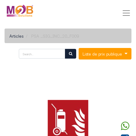
Articles
PSA _SIG_INC_20_F009
Liste de prix publique