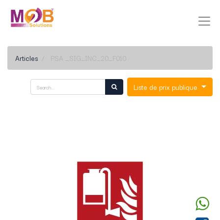
Articles
PSA _SIG_INC_20_F010
Liste de prix publique