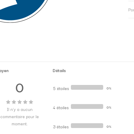
Po
oyen
Détails
0
5 étoiles
0%
4 étoiles
0%
Il n'y a aucun
commentaire pour le
moment.
3 étoiles
0%