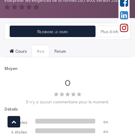
interpréter les exigences de la normes ISO 9001 version 2015.
Rejoindre le cours
Plus d'infos
Cours
Avis
Forum
Moyen
0
Il n'y a aucun commentaire pour le moment.
Détails
5 étoiles
0%
4 étoiles
0%