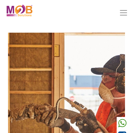
Précedent
Suivant