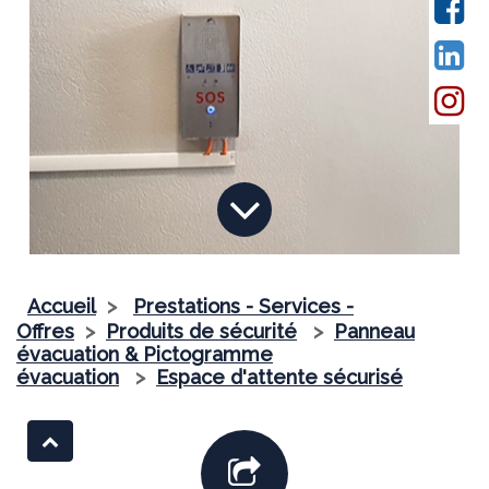
Accueil
>
Prestations - Services -
Offres
>
Produits de sécurité
>
Panneau
évacuation & Pictogramme
évacuation
>
Espace d'attente sécurisé