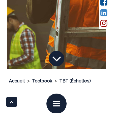
Accueil
>
Toolbook
>
TBT (Échelles)